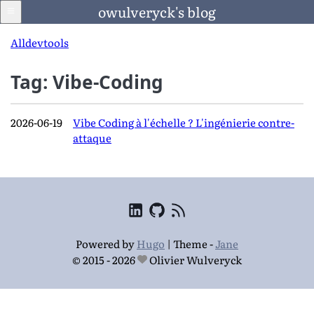
owulveryck's blog
All
dev
tools
Tag: Vibe-Coding
Blog
2026-06-19
Vibe Coding à l'échelle ? L'ingénierie contre-
LinkedIn
attaque
Francais
Langage
Powered by
Hugo
|
Theme -
Jane
© 2015 - 2026
Olivier Wulveryck