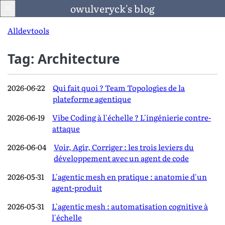
owulveryck's blog
All
dev
tools
Tag: Architecture
Blog
2026-06-22
Qui fait quoi ? Team Topologies de la
LinkedIn
plateforme agentique
2026-06-19
Vibe Coding à l'échelle ? L'ingénierie contre-
attaque
Francais
2026-06-04
Voir, Agir, Corriger : les trois leviers du
Langage
développement avec un agent de code
2026-05-31
L'agentic mesh en pratique : anatomie d'un
agent-produit
2026-05-31
L'agentic mesh : automatisation cognitive à
l'échelle