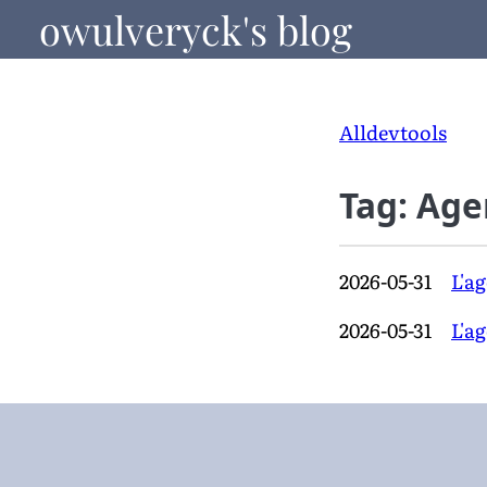
owulveryck's blog
All
dev
tools
Tag: Age
2026-05-31
L'a
2026-05-31
L'a