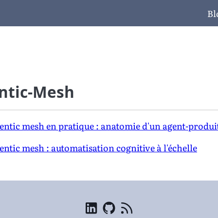
Bl
ntic-Mesh
gentic mesh en pratique : anatomie d'un agent-produi
gentic mesh : automatisation cognitive à l'échelle