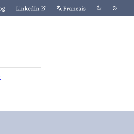
og
LinkedIn
Francais
t